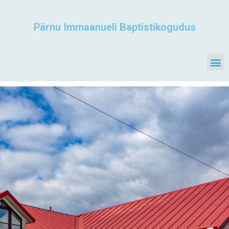
Pärnu Immaanueli Baptistikogudus